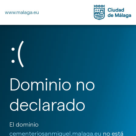
www.malaga.eu
:(
Dominio no
declarado
El dominio
cementeriosanmiguel.malaga.eu
no está